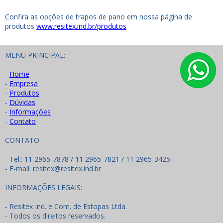
Confira as opções de trapos de pano em nossa página de
produtos
www.resitex.ind.br/produtos
MENU PRINCIPAL:
-
Home
-
Empresa
-
Produtos
-
Dúvidas
-
Informações
-
Contato
CONTATO:
- Tel.: 11 2965-7878 / 11 2965-7821 / 11 2965-3425
- E-mail: resitex@resitex.ind.br
INFORMAÇÕES LEGAIS:
- Resitex Ind. e Com. de Estopas Ltda.
- Todos os direitos reservados.