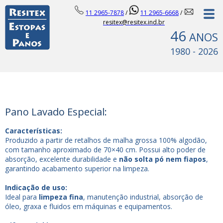
11 2965-7878
/
11 2965-6668
/
resitex@resitex.ind.br
46
ANOS
1980 - 2026
Pano Lavado Especial:
Características:
Produzido a partir de retalhos de malha grossa 100% algodão,
com tamanho aproximado de 70×40 cm. Possui alto poder de
absorção, excelente durabilidade e
não solta pó nem fiapos
,
garantindo acabamento superior na limpeza.
Indicação de uso:
Ideal para
limpeza fina
, manutenção industrial, absorção de
óleo, graxa e fluidos em máquinas e equipamentos.