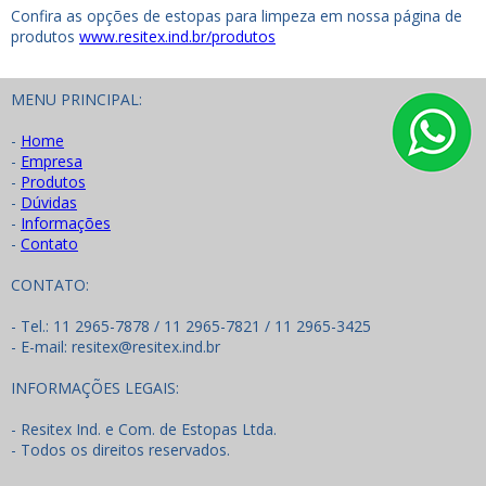
Confira as opções de estopas para limpeza em nossa página de
produtos
www.resitex.ind.br/produtos
MENU PRINCIPAL:
-
Home
-
Empresa
-
Produtos
-
Dúvidas
-
Informações
-
Contato
CONTATO:
- Tel.: 11 2965-7878 / 11 2965-7821 / 11 2965-3425
- E-mail: resitex@resitex.ind.br
INFORMAÇÕES LEGAIS:
- Resitex Ind. e Com. de Estopas Ltda.
- Todos os direitos reservados.