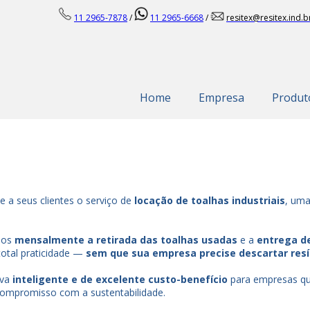
11 2965-7878
/
11 2965-6668
/
resitex@resitex.ind.b
Home
Empresa
Produt
e a seus clientes o serviço de
locação de toalhas industriais
, uma
mos
mensalmente a retirada das toalhas usadas
e a
entrega d
total praticidade —
sem que sua empresa precise descartar resí
iva
inteligente e de excelente custo-benefício
para empresas qu
 compromisso com a sustentabilidade.